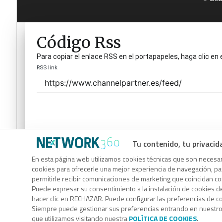
Código Rss
Para copiar el enlace RSS en el portapapeles, haga clic en 
RSS link
Tu contenido, tu privacid
Código Rss
En esta página web utilizamos cookies técnicas que son necesari
cookies para ofrecerle una mejor experiencia de navegación, para
Para copiar el enlace RSS en el portapapeles, haga clic en 
permitirle recibir comunicaciones de marketing que coincidan c
RSS link
Puede expresar su consentimiento a la instalación de cookies d
hacer clic en RECHAZAR. Puede configurar las preferencias de 
Siempre puede gestionar sus preferencias entrando en nuestr
que utilizamos visitando nuestra
POLÍTICA DE COOKIES
.