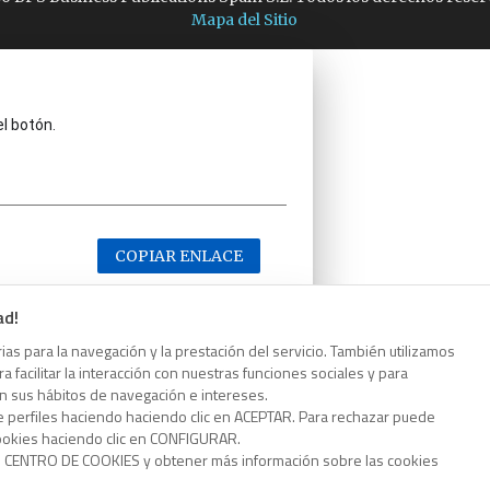
Mapa del Sitio
el botón.
COPIAR ENLACE
ad!
as para la navegación y la prestación del servicio. También utilizamos
 facilitar la interacción con nuestras funciones sociales y para
el botón.
on sus hábitos de navegación e intereses.
e perfiles haciendo haciendo clic en ACEPTAR. Para rechazar puede
cookies haciendo clic en CONFIGURAR.
o CENTRO DE COOKIES y obtener más información sobre las cookies