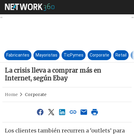
La crisis lleva a comprar más 
Fabricantes
Mayoristas
TicPymes
Corporate
Retail
La crisis lleva a comprar más en
Internet, según Ebay
Home
Corporate
Los clientes también recurren a ‘outlets’ para