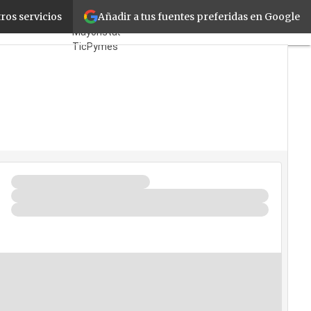
Añadir a tus fuentes preferidas en Google
vés de canal
ros servicios
Fabricantes
Mayoristas
TicPymes
Corporate
Retail
Cloud
Movilidad
Negocios
Seguridad
La Guía del
ISV
¿Quién es
Quién?