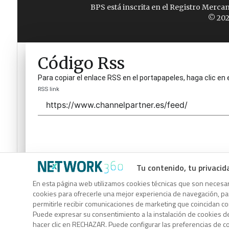
BPS está inscrita en el Registro Merca
© 202
Código Rss
Para copiar el enlace RSS en el portapapeles, haga clic en 
RSS link
Tu contenido, tu privacid
Código Rss
En esta página web utilizamos cookies técnicas que son necesari
cookies para ofrecerle una mejor experiencia de navegación, para
Para copiar el enlace RSS en el portapapeles, haga clic en 
permitirle recibir comunicaciones de marketing que coincidan c
RSS link
Puede expresar su consentimiento a la instalación de cookies d
hacer clic en RECHAZAR. Puede configurar las preferencias de 