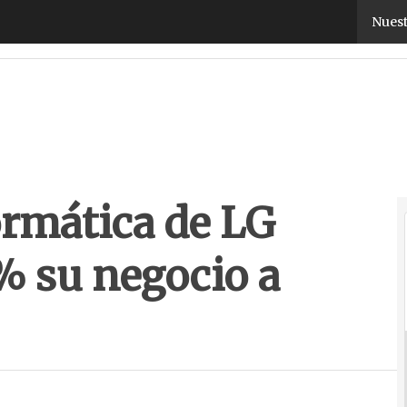
ormática de LG incrementa un 36% su negocio a tra
Nuest
ormática de LG
% su negocio a