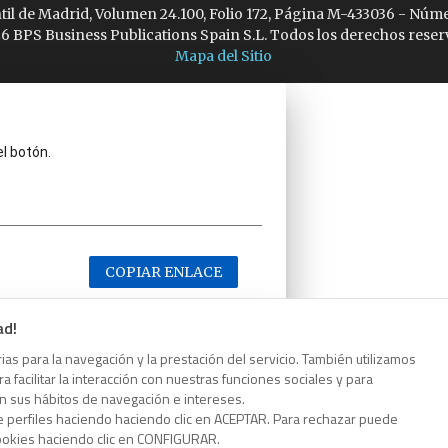
ntil de Madrid, Volumen 24.100, Folio 172, Página M-433036 - Núme
6 BPS Business Publications Spain S.L. Todos los derechos reser
Mapa del Sitio
el botón.
COPIAR ENLACE
ad!
as para la navegación y la prestación del servicio. También utilizamos
 facilitar la interacción con nuestras funciones sociales y para
el botón.
on sus hábitos de navegación e intereses.
e perfiles haciendo haciendo clic en ACEPTAR. Para rechazar puede
cookies haciendo clic en CONFIGURAR.