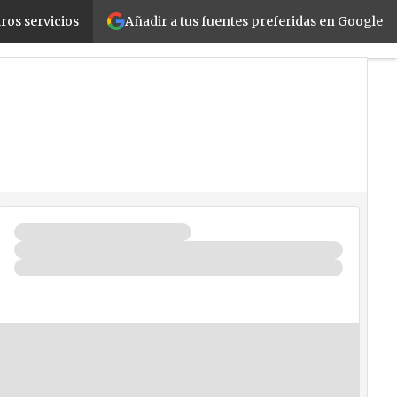
Añadir a tus fuentes preferidas en Google
 de la información cae un 6%
ros servicios
Fabricantes
Mayoristas
TicPymes
Corporate
Retail
Cloud
Movilidad
Negocios
Seguridad
La
Guía
del
ISV
¿Quién
es
Quién?