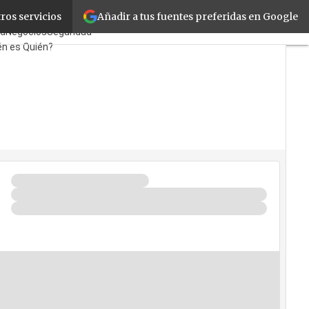
Añadir a tus fuentes preferidas en Google
ros servicios
stas
TicPymes
Corporate
ad
Negocios
Seguridad
én es Quién?