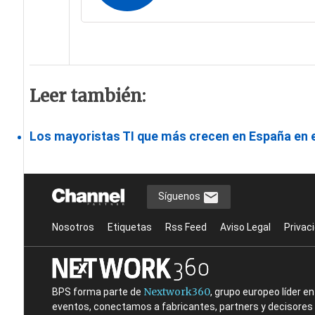
Leer también:
Los mayoristas TI que más crecen en España en e
Síguenos
Nosotros
Etiquetas
Rss Feed
Aviso Legal
Privac
Nextwork360
BPS forma parte de
, grupo europeo líder 
eventos, conectamos a fabricantes, partners y decisores t