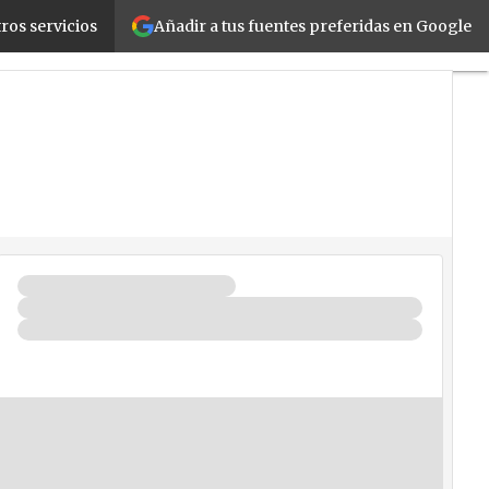
Añadir a tus fuentes preferidas en Google
l negocio con menos presupuesto
ros servicios
Fabricantes
Mayoristas
TicPymes
Corporate
Retail
Cloud
Movilidad
Negocios
Seguridad
La
Guía
del
ISV
¿Quién
es
Quién?