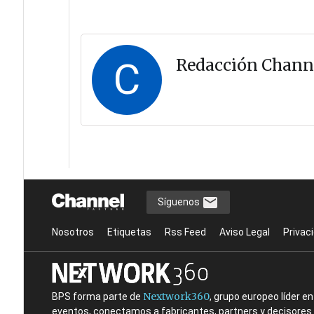
C
Redacción Chann
Síguenos
Nosotros
Etiquetas
Rss Feed
Aviso Legal
Privac
Nextwork360
BPS forma parte de
, grupo europeo líder 
eventos, conectamos a fabricantes, partners y decisores t