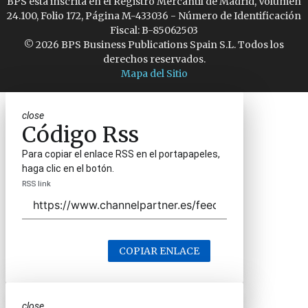
BPS está inscrita en el Registro Mercantil de Madrid, Volumen
24.100, Folio 172, Página M-433036 - Número de Identificación
Fiscal: B-85062503
© 2026 BPS Business Publications Spain S.L. Todos los
derechos reservados.
Mapa del Sitio
close
Código Rss
Para copiar el enlace RSS en el portapapeles,
haga clic en el botón.
RSS link
COPIAR ENLACE
close