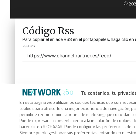
© 202
Código Rss
Para copiar el enlace RSS en el portapapeles, haga clic en 
RSS link
Tu contenido, tu privacid
Código Rss
En esta página web utilizamos cookies técnicas que son necesari
cookies para ofrecerle una mejor experiencia de navegación, para
Para copiar el enlace RSS en el portapapeles, haga clic en 
permitirle recibir comunicaciones de marketing que coincidan c
RSS link
Puede expresar su consentimiento a la instalación de cookies d
hacer clic en RECHAZAR. Puede configurar las preferencias de 
Siempre puede gestionar sus preferencias entrando en nuestr