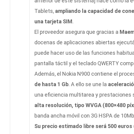
anterior de este sistema] nace como la ev
Tablets,
ampliando la capacidad de conex
una tarjeta SIM
.
El proveedor asegura que gracias a
Maem
docenas de aplicaciones abiertas ejecut
puede hacer uso de las funciones habitual
pantalla táctil y el teclado QWERTY comp
Además, el Nokia N900 contiene el proc
de hasta 1 Gb
. A ello se une la
aceleració
una eficiencia multitarea y prestaciones 
alta resolución, tipo WVGA (800×480 píx
banda ancha móvil con 3G HSPA de 10M
Su precio estimado libre será 500 euros