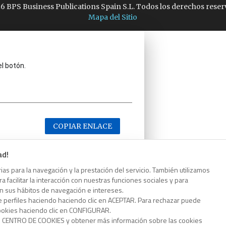
6 BPS Business Publications Spain S.L. Todos los derechos reser
Mapa del Sitio
el botón.
COPIAR ENLACE
ad!
as para la navegación y la prestación del servicio. También utilizamos
 facilitar la interacción con nuestras funciones sociales y para
el botón.
on sus hábitos de navegación e intereses.
e perfiles haciendo haciendo clic en ACEPTAR. Para rechazar puede
cookies haciendo clic en CONFIGURAR.
o CENTRO DE COOKIES y obtener más información sobre las cookies