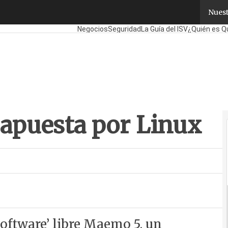
apuesta por Linux
Nuest
Fabricantes
Mayoristas
TicPymes
Corporate
Re
Negocios
Seguridad
La Guía del ISV
¿Quién es Q
 apuesta por Linux
software’ libre Maemo 5, un