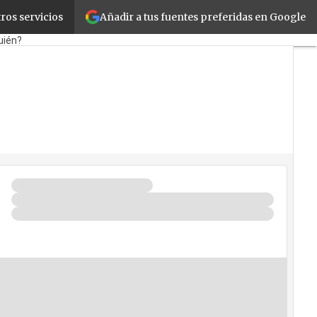
Añadir a tus fuentes preferidas en Google
ros servicios
tail
Cloud
Movilidad
uién?