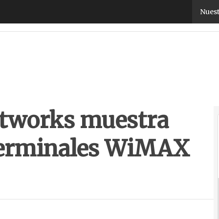
works muestra sus soluciones y terminales WiMA
Nuest
tworks muestra
 terminales WiMAX