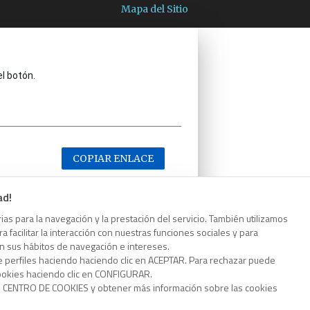
Mapa del Sitio
el botón.
COPIAR ENLACE
ad!
as para la navegación y la prestación del servicio. También utilizamos
 facilitar la interacción con nuestras funciones sociales y para
el botón.
on sus hábitos de navegación e intereses.
e perfiles haciendo haciendo clic en ACEPTAR. Para rechazar puede
cookies haciendo clic en CONFIGURAR.
o CENTRO DE COOKIES y obtener más información sobre las cookies