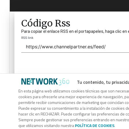
Código Rss
Para copiar el enlace RSS en el portapapeles, haga clic en 
RSS link
Tu contenido, tu privacid
Código Rss
En esta página web utilizamos cookies técnicas que son necesari
cookies para ofrecerle una mejor experiencia de navegación, para
Para copiar el enlace RSS en el portapapeles, haga clic en 
permitirle recibir comunicaciones de marketing que coincidan c
RSS link
Puede expresar su consentimiento a la instalación de cookies d
hacer clic en RECHAZAR. Puede configurar las preferencias de 
Siempre puede gestionar sus preferencias entrando en nuestr
que utilizamos visitando nuestra
POLÍTICA DE COOKIES
.