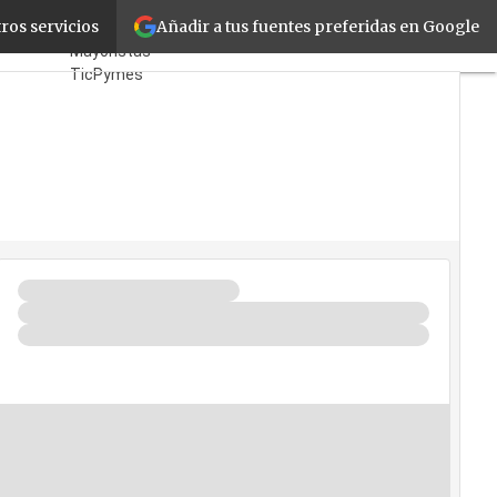
Añadir a tus fuentes preferidas en Google
X Móvil
ros servicios
Fabricantes
Mayoristas
TicPymes
Corporate
Retail
Cloud
Movilidad
Negocios
Seguridad
La Guía del ISV
¿Quién es Quién?