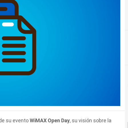
 de su evento
WiMAX Open Day
, su visión sobre la