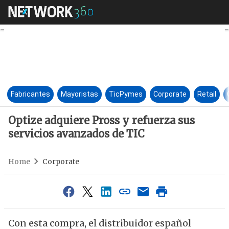
Optize adquiere Pross y refue
Fabricantes
Mayoristas
TicPymes
Corporate
Retail
Optize adquiere Pross y refuerza sus
servicios avanzados de TIC
Home
Corporate
Con esta compra, el distribuidor español