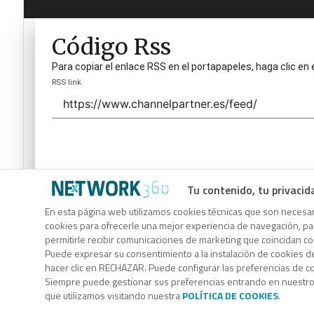
Código Rss
Para copiar el enlace RSS en el portapapeles, haga clic en 
RSS link
Tu contenido, tu privacid
Código Rss
En esta página web utilizamos cookies técnicas que son necesari
cookies para ofrecerle una mejor experiencia de navegación, para
Para copiar el enlace RSS en el portapapeles, haga clic en 
permitirle recibir comunicaciones de marketing que coincidan c
RSS link
Puede expresar su consentimiento a la instalación de cookies d
hacer clic en RECHAZAR. Puede configurar las preferencias de 
Siempre puede gestionar sus preferencias entrando en nuestr
que utilizamos visitando nuestra
POLÍTICA DE COOKIES
.