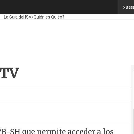
TV
Nuest
Fabricantes
Mayoristas
TicPymes
Corporate
Retail
Cloud
Movilidad
Ne
La Guía del ISV
¿Quién es Quién?
eTV
B-SH que permite acceder a los