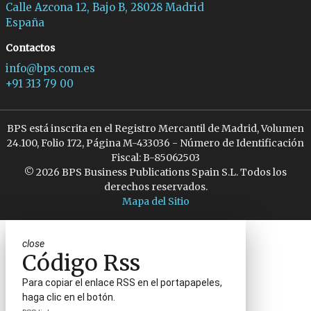
Calle Azcona 12, Bajo B, 28028 Madrid
España
Contactos
info@bps.com.es
+91 313 79 00
BPS está inscrita en el Registro Mercantil de Madrid, Volumen
24.100, Folio 172, Página M-433036 - Número de Identificación
Fiscal: B-85062503
© 2026 BPS Business Publications Spain S.L. Todos los
derechos reservados.
Mapa del Sitio
close
Código Rss
Para copiar el enlace RSS en el portapapeles,
haga clic en el botón.