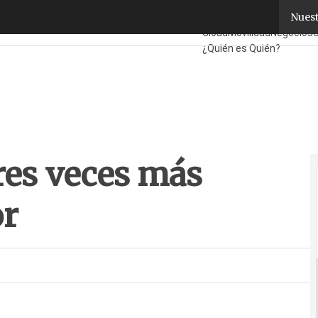
es veces más rápido que el sector
Nuest
Fabricantes
Mayoristas
T
Cloud
Movilidad
Negocios
¿Quién es Quién?
res veces más
or