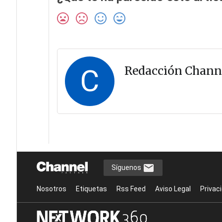
C
Redacción Chann
Síguenos
Nosotros
Etiquetas
Rss Feed
Aviso Legal
Privac