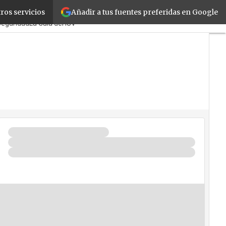
Añadir a tus fuentes preferidas en Google
ros servicios
icPymes
Corporate
Retail
Seguridad
La Guía del ISV