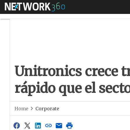
Menú
Unitronics crece tr
Unitronics crece t
rápido que el sect
Home
Corporate