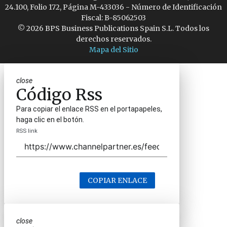
24.100, Folio 172, Página M-433036 - Número de Identificación
Fiscal: B-85062503
© 2026 BPS Business Publications Spain S.L. Todos los
derechos reservados.
Mapa del Sitio
close
Código Rss
Para copiar el enlace RSS en el portapapeles,
haga clic en el botón.
RSS link
COPIAR ENLACE
close