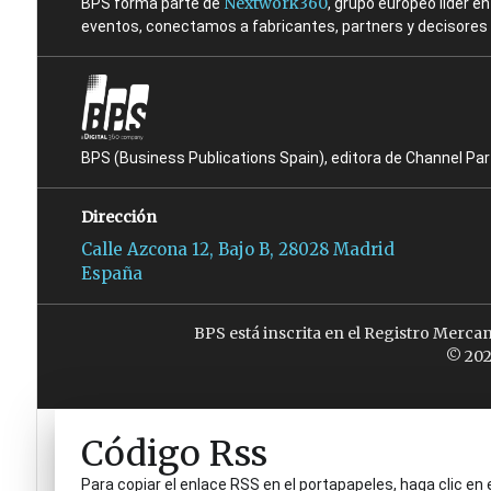
Nextwork360
BPS forma parte de
, grupo europeo líder 
eventos, conectamos a fabricantes, partners y decisores t
BPS (Business Publications Spain), editora de Channel Pa
Dirección
Calle Azcona 12, Bajo B, 28028 Madrid
España
BPS está inscrita en el Registro Merca
© 202
Código Rss
Para copiar el enlace RSS en el portapapeles, haga clic en 