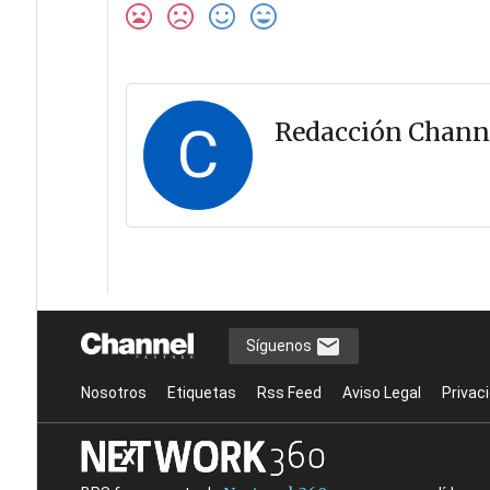
C
Redacción Chann
Síguenos
Nosotros
Etiquetas
Rss Feed
Aviso Legal
Privac