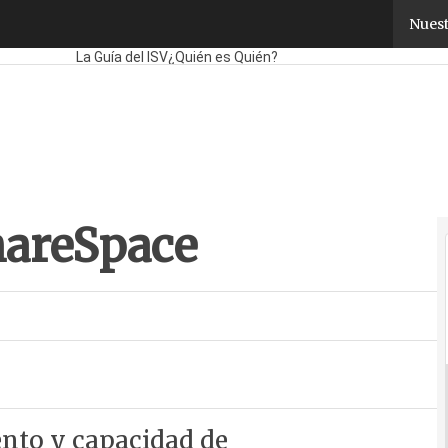
areSpace
Nuest
Fabricantes
Mayoristas
TicPymes
Corporate
Retail
Cloud
Mo
La Guía del ISV
¿Quién es Quién?
hareSpace
nto y capacidad de