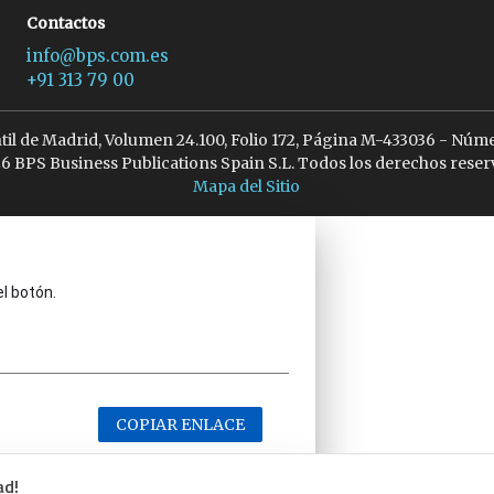
Contactos
info@bps.com.es
+91 313 79 00
ntil de Madrid, Volumen 24.100, Folio 172, Página M-433036 - Núme
6 BPS Business Publications Spain S.L. Todos los derechos reser
Mapa del Sitio
el botón.
COPIAR ENLACE
ad!