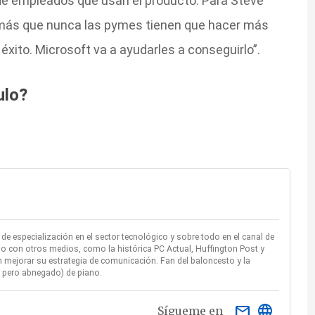
e empleados que usan el producto. Para Steve
a más que nunca las pymes tienen que hacer más
xito. Microsoft va a ayudarles a conseguirlo”.
ulo?
e especialización en el sector tecnológico y sobre todo en el canal de
o con otros medios, como la histórica PC Actual, Huffington Post y
mejorar su estrategia de comunicación. Fan del baloncesto y la
ío pero abnegado) de piano.
email
Sígueme en