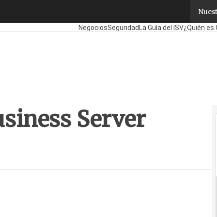
iness Server 2008
Nuest
Fabricantes
Mayoristas
TicPymes
Corporate
Negocios
Seguridad
La Guía del ISV
¿Quién es 
siness Server