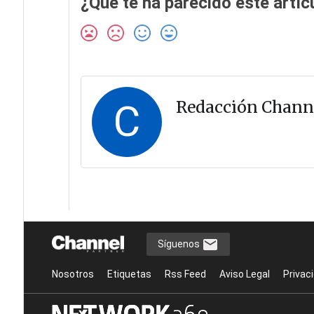
¿Qué te ha parecido este artíc
C
Redacción Chann
Síguenos
Nosotros
Etiquetas
Rss Feed
Aviso Legal
Privac