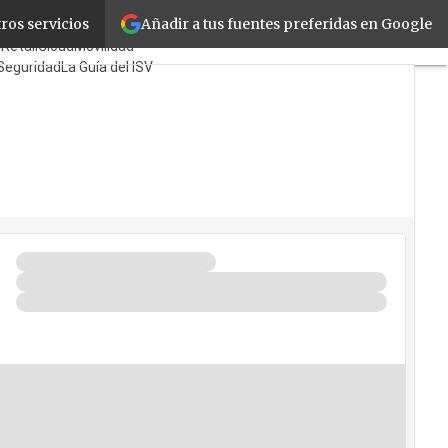
Añadir a tus fuentes preferidas en Google
ros servicios
es
Mayoristas
TicPymes
e
Retail
Cloud
Movilidad
Seguridad
La Guía del ISV
 Quién?