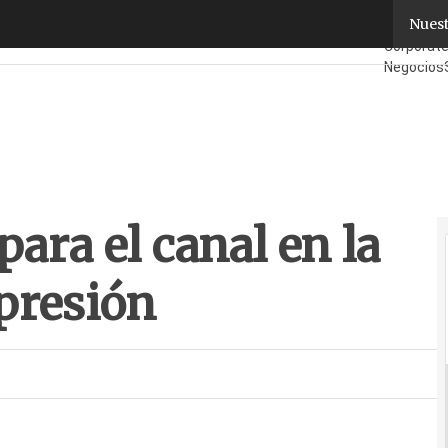
ara el canal en la nueva era de la impresión
Nuest
Fabricant
Corporat
Negocios
¿Quién es
para el canal en la
mpresión