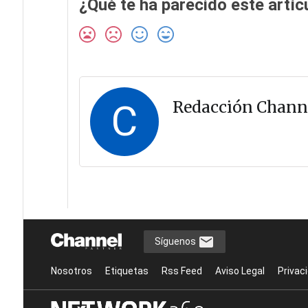
¿Qué te ha parecido este artíc
C
Redacción Chann
Síguenos
Nosotros
Etiquetas
Rss Feed
Aviso Legal
Privac