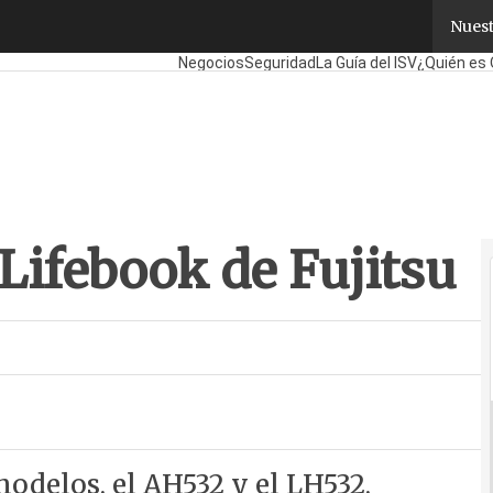
ifebook de Fujitsu
Nuest
Fabricantes
Mayoristas
TicPymes
Corporate
Negocios
Seguridad
La Guía del ISV
¿Quién es 
Lifebook de Fujitsu
odelos, el AH532 y el LH532,