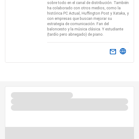
sobre todo en el canal de distribución. También
ha colaborado con otros medios, como la
histórica PC Actual, Huffington Post y Xataka, y
con empresas que buscan mejorar su
estrategia de comunicación. Fan del
baloncesto y la música clásica. Y estudiante
(tardío pero abnegado) de piano.
email