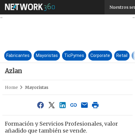
Azlan
Nuestros se
Fabricantes
Mayoristas
TicPymes
Corporate
Retail
Azlan
Home
Mayoristas
Formación y Servicios Profesionales, valor
añadido que también se vende.