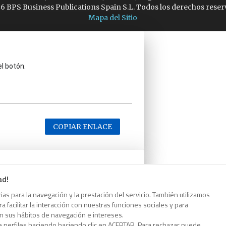
6 BPS Business Publications Spain S.L. Todos los derechos reser
Mapa del Sitio
el botón.
COPIAR ENLACE
ad!
el botón.
as para la navegación y la prestación del servicio. También utilizamos
 facilitar la interacción con nuestras funciones sociales y para
on sus hábitos de navegación e intereses.
e perfiles haciendo haciendo clic en ACEPTAR. Para rechazar puede