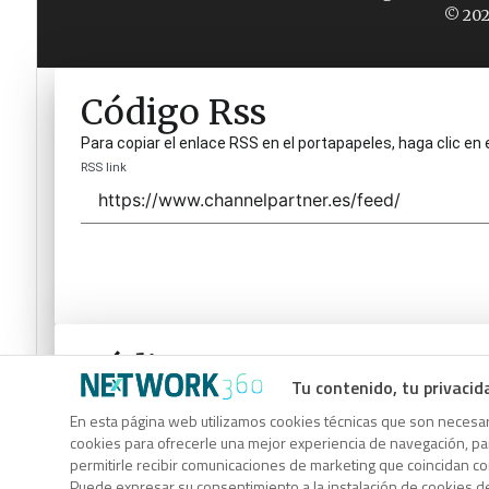
© 202
Código Rss
Para copiar el enlace RSS en el portapapeles, haga clic en 
RSS link
Código Rss
Tu contenido, tu privacid
Para copiar el enlace RSS en el portapapeles, haga clic en 
En esta página web utilizamos cookies técnicas que son necesari
RSS link
cookies para ofrecerle una mejor experiencia de navegación, para
permitirle recibir comunicaciones de marketing que coincidan c
Puede expresar su consentimiento a la instalación de cookies d