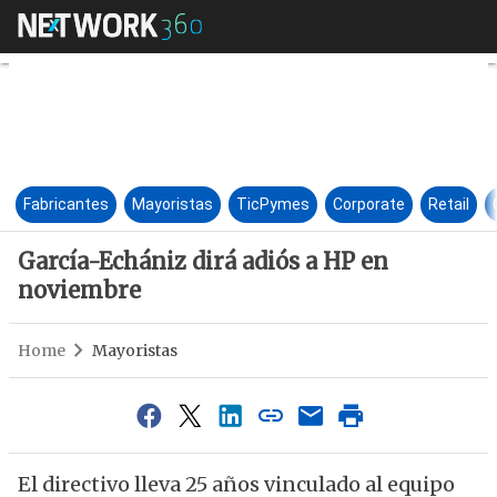
García-Echániz dirá adiós a 
Fabricantes
Mayoristas
TicPymes
Corporate
Retail
García-Echániz dirá adiós a HP en
noviembre
Home
Mayoristas
El directivo lleva 25 años vinculado al equipo