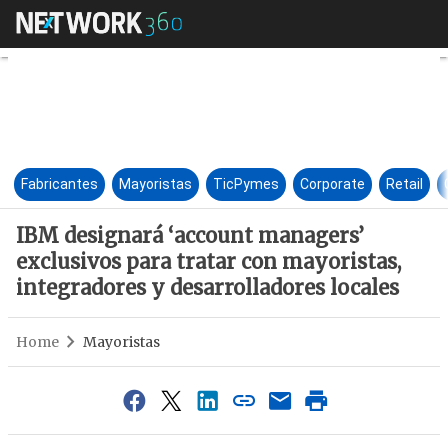
IBM designará ‘account manage
Fabricantes
Mayoristas
TicPymes
Corporate
Retail
IBM designará ‘account managers’
exclusivos para tratar con mayoristas,
integradores y desarrolladores locales
Home
Mayoristas