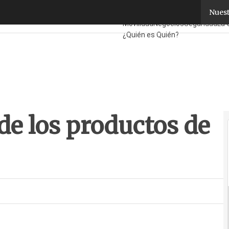
e los productos de TP-Link
Nuest
Fabricantes
Mayoristas
TicPyme
Movilidad
Negocios
Seguridad
La 
¿Quién es Quién?
e los productos de