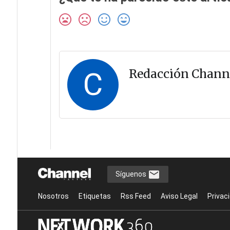
C
Redacción Chann
Síguenos
Nosotros
Etiquetas
Rss Feed
Aviso Legal
Privac