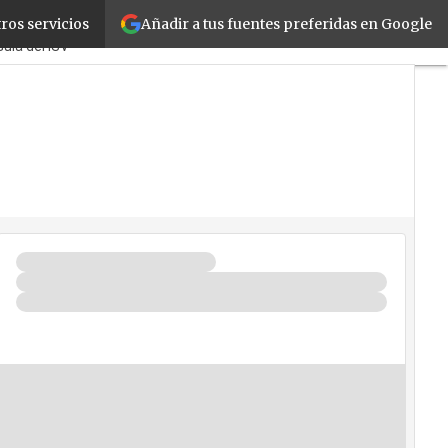
Añadir a tus fuentes preferidas en Google
ros servicios
s
Corporate
Retail
Cloud
Guía del ISV