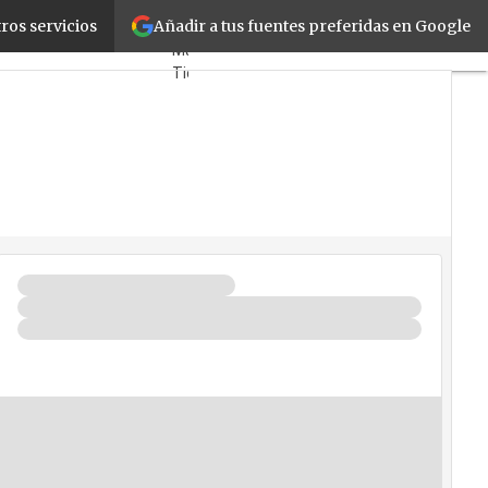
Añadir a tus fuentes preferidas en Google
e sus plataformas
ros servicios
Fabricantes
Mayoristas
TicPymes
Corporate
Retail
Cloud
Movilidad
Negocios
Seguridad
La
Guía
del
ISV
¿Quién
es
Quién?