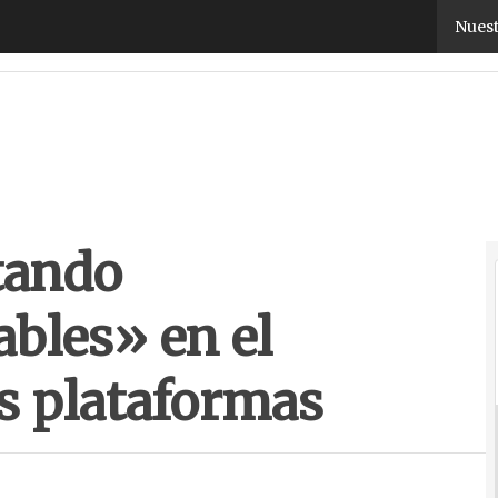
tando «incrementos notables» en el rendimiento d
Nuest
tando
bles» en el
s plataformas