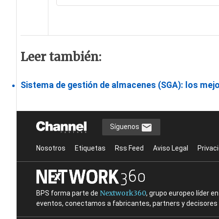
Leer también:
Sistema de gestión de almacenes (SGA): los mej
Síguenos
Nosotros
Etiquetas
Rss Feed
Aviso Legal
Privac
Nextwork360
BPS forma parte de
, grupo europeo líder 
eventos, conectamos a fabricantes, partners y decisores t