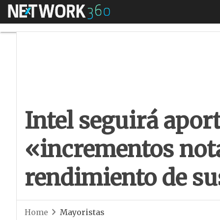
Menú
Intel seguirá apor
Intel seguirá apor
«incrementos nota
rendimiento de su
Home
Mayoristas