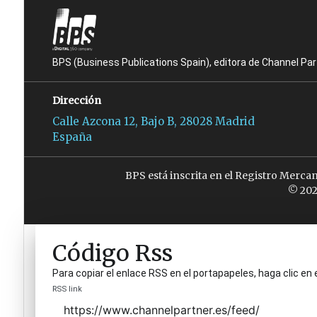
BPS (Business Publications Spain), editora de Channel Pa
Dirección
Calle Azcona 12, Bajo B, 28028 Madrid
España
BPS está inscrita en el Registro Merca
© 202
Código Rss
Para copiar el enlace RSS en el portapapeles, haga clic en 
RSS link