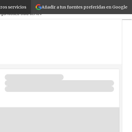
Añadir a tus fuentes preferidas en Google
ros servicios
cPymes
Corporate
Retail
eguridad
La Guía del ISV