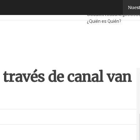
 través de canal van en aumento
Nuest
Fabricantes
Mayoristas
Ti
Cloud
Movilidad
Negocios
S
¿Quién es Quién?
 través de canal van