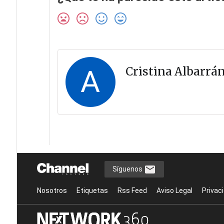
A
Cristina Albarrá
Síguenos
Nosotros
Etiquetas
Rss Feed
Aviso Legal
Privac