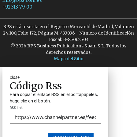
info@bps.com.es
+91 313 79 00
BPS está inscrita en el Registro Mercantil de Madrid, Volumen
24.100, Folio 172, Página M-433036 - Número de Identificación
Fiscal: B-85062503
© 2026 BPS Business Publications Spain S.L. Todos los
derechos reservados.
Mapa del Sitio
close
Código Rss
Para copiar el enlace RSS en el portapapeles,
haga clic en el botón.
RSS link