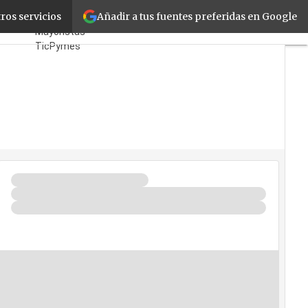
Añadir a tus fuentes preferidas en Google
igital
ros servicios
Fabricantes
Mayoristas
TicPymes
Corporate
Retail
Cloud
Movilidad
Negocios
Seguridad
La Guía del ISV
¿Quién es Quién?