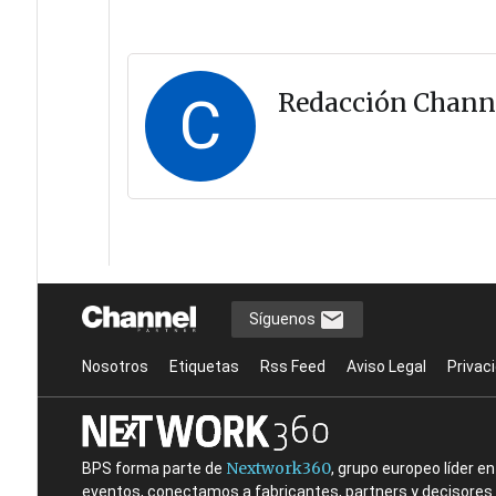
C
Redacción Chann
Síguenos
Nosotros
Etiquetas
Rss Feed
Aviso Legal
Privac
Nextwork360
BPS forma parte de
, grupo europeo líder 
eventos, conectamos a fabricantes, partners y decisores t