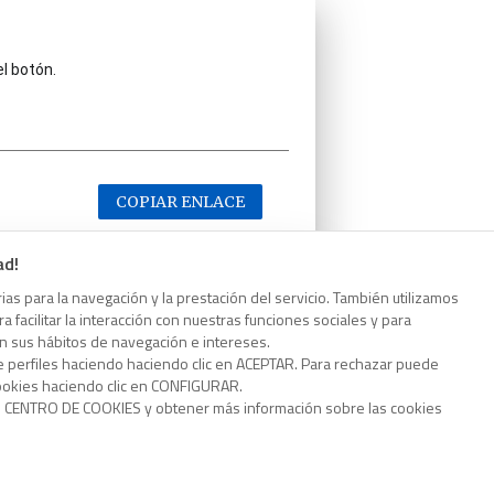
el botón.
COPIAR ENLACE
ad!
as para la navegación y la prestación del servicio. También utilizamos
 facilitar la interacción con nuestras funciones sociales y para
el botón.
on sus hábitos de navegación e intereses.
e perfiles haciendo haciendo clic en ACEPTAR. Para rechazar puede
cookies haciendo clic en CONFIGURAR.
o CENTRO DE COOKIES y obtener más información sobre las cookies
COPIAR ENLACE