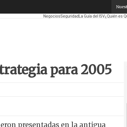
rategia para 2005
Nuest
Fabricantes
Mayoristas
TicPymes
Corporate
Re
Negocios
Seguridad
La Guía del ISV
¿Quién es Q
trategia para 2005
ueron presentadas en la antigua