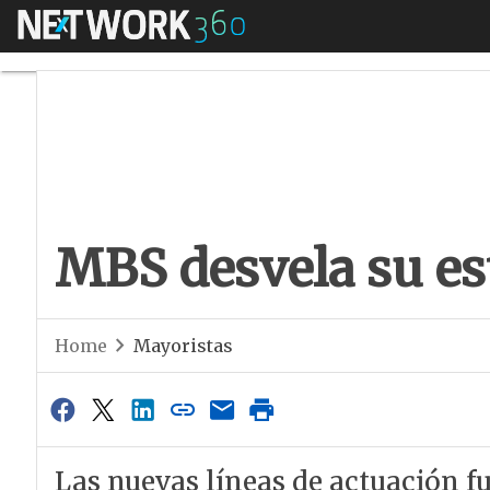
Menú
MBS desvela su est
MBS desvela su es
Home
Mayoristas
Las nuevas líneas de actuación f