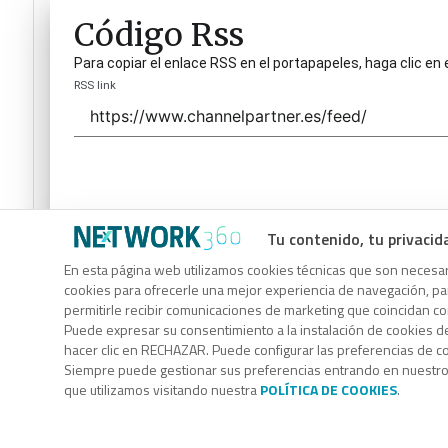
Código Rss
Para copiar el enlace RSS en el portapapeles, haga clic en 
RSS link
Tu contenido, tu privacid
Código Rss
En esta página web utilizamos cookies técnicas que son necesari
cookies para ofrecerle una mejor experiencia de navegación, para
Para copiar el enlace RSS en el portapapeles, haga clic en 
permitirle recibir comunicaciones de marketing que coincidan c
RSS link
Puede expresar su consentimiento a la instalación de cookies d
hacer clic en RECHAZAR. Puede configurar las preferencias de 
Siempre puede gestionar sus preferencias entrando en nuestr
que utilizamos visitando nuestra
POLÍTICA DE COOKIES
.