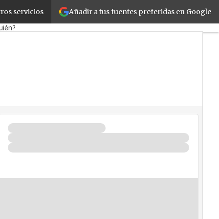
Añadir a tus fuentes preferidas en Google
ros servicios
tail
Cloud
Movilidad
uién?