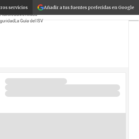
Añadir a tus fuentes preferidas en Google
ros servicios
Mayoristas
TicPymes
tail
Cloud
Movilidad
guridad
La Guía del ISV
uién?