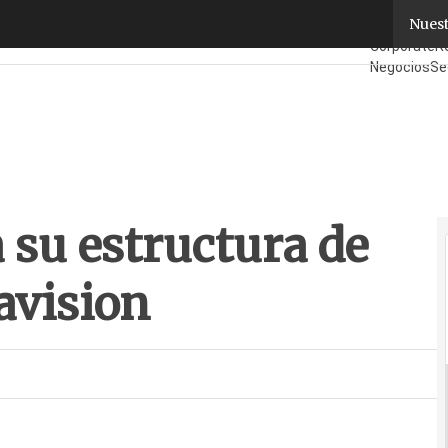
 su estructura de ventas e integra Navision
Nuest
Fabricantes
Corporate
Re
Negocios
Se
¿Quién es Q
a su estructura de
avision