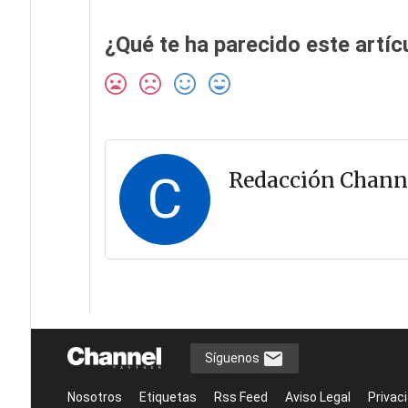
¿Qué te ha parecido este artíc
C
Redacción Chann
Síguenos
Nosotros
Etiquetas
Rss Feed
Aviso Legal
Privac