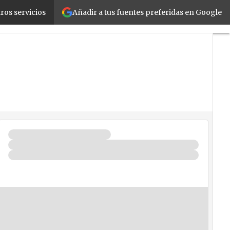
Añadir a tus fuentes preferidas en Google
nfianza a las pymes de la región
ros servicios
Fabricantes
Mayoristas
TicPymes
Corporate
Retail
Cloud
Movilidad
Negocios
Seguridad
La
Guía
del
ISV
¿Quién
es
Quién?