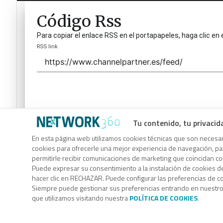
Código Rss
Para copiar el enlace RSS en el portapapeles, haga clic en 
RSS link
Tu contenido, tu privacid
Código Rss
En esta página web utilizamos cookies técnicas que son necesari
cookies para ofrecerle una mejor experiencia de navegación, para
Para copiar el enlace RSS en el portapapeles, haga clic en 
permitirle recibir comunicaciones de marketing que coincidan c
RSS link
Puede expresar su consentimiento a la instalación de cookies d
hacer clic en RECHAZAR. Puede configurar las preferencias de 
Siempre puede gestionar sus preferencias entrando en nuestr
que utilizamos visitando nuestra
POLÍTICA DE COOKIES
.