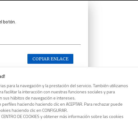
el botón.
COPIAR ENLACE
ad!
as para la navegación y la prestación del servicio. También utilizamos
 facilitar la interacción con nuestras funciones sociales y para
el botón.
on sus hábitos de navegación e intereses.
e perfiles haciendo haciendo clic en ACEPTAR. Para rechazar puede
cookies haciendo clic en CONFIGURAR.
o CENTRO DE COOKIES y obtener más información sobre las cookies
COPIAR ENLACE