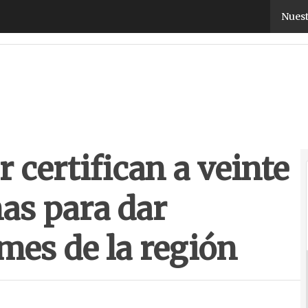
certifican a veinte empresas murcianas para dar co
Nuest
certifican a veinte
as para dar
mes de la región