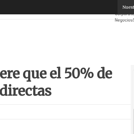
re que el 50% de sus ventas sean indirectas
Nuest
Fabricant
Corporat
Negocios
¿Quién es
ere que el 50% de
directas