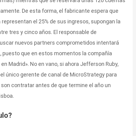
firmas) mientras que se reservará unas 120 cuentas
amente. De esta forma, el fabricante espera que
a representan el 25% de sus ingresos, supongan la
tre tres y cinco años. El responsable de
buscar nuevos partners comprometidos intentará
oa, puesto que en estos momentos la compañía
n Madrid». No en vano, si ahora Jefferson Ruby,
s el único gerente de canal de MicroStrategy para
e son contratar antes de que termine el año un
isboa.
ulo?