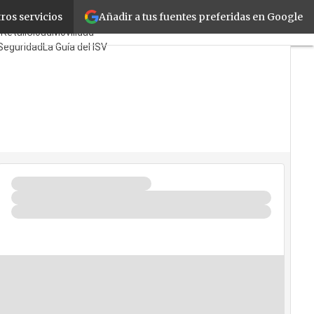
Añadir a tus fuentes preferidas en Google
ros servicios
es
Mayoristas
TicPymes
e
Retail
Cloud
Movilidad
Seguridad
La Guía del ISV
 Quién?