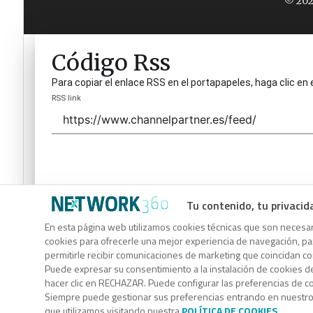
© 202
Código Rss
Para copiar el enlace RSS en el portapapeles, haga clic en 
RSS link
Tu contenido, tu privacid
Código Rss
En esta página web utilizamos cookies técnicas que son necesari
cookies para ofrecerle una mejor experiencia de navegación, para
Para copiar el enlace RSS en el portapapeles, haga clic en 
permitirle recibir comunicaciones de marketing que coincidan c
RSS link
Puede expresar su consentimiento a la instalación de cookies d
hacer clic en RECHAZAR. Puede configurar las preferencias de 
Siempre puede gestionar sus preferencias entrando en nuestr
que utilizamos visitando nuestra
POLÍTICA DE COOKIES
.