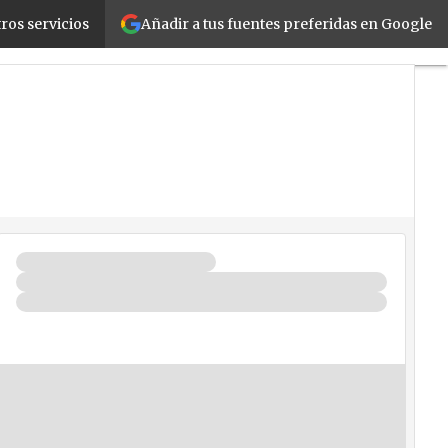
Añadir a tus fuentes preferidas en Google
ros servicios
ail
Cloud
Movilidad
Negocios