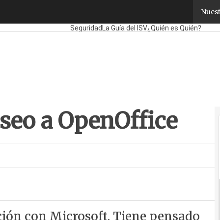
eo a OpenOffice
Nuest
Fabricantes
Mayoristas
TicPymes
Corporate
Ret
Seguridad
La Guía del ISV
¿Quién es Quién?
seo a OpenOffice
ción con Microsoft. Tiene pensado