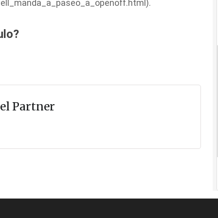
novell_manda_a_paseo_a_openoff.html).
ulo?
el Partner