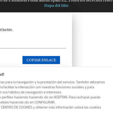
6 BPS Business Publications Spain S.L. Todos los derechos reser
Mapa del Sitio
el botón.
COPIAR ENLACE
ad!
as para la navegación y la prestación del servicio. También utilizamos
 facilitar la interacción con nuestras funciones sociales y para
el botón.
on sus hábitos de navegación e intereses.
e perfiles haciendo haciendo clic en ACEPTAR. Para rechazar puede
cookies haciendo clic en CONFIGURAR.
o CENTRO DE COOKIES y obtener más información sobre las cookies