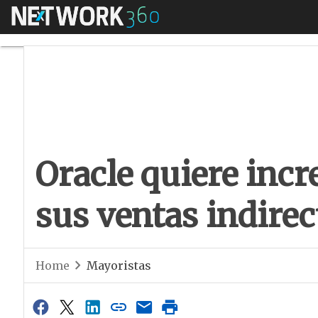
Menú
Oracle quiere incr
Oracle quiere inc
sus ventas indirec
Home
Mayoristas