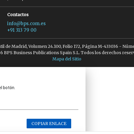
Contactos
info@bps.com.es
+91 313 79 00
ntil de Madrid, Volumen 24.100, Folio 172, Página M-433036 - Núme
6 BPS Business Publications Spain S.L. Todos los derechos reser
Mapa del Sitio
el botón.
COPIAR ENLACE