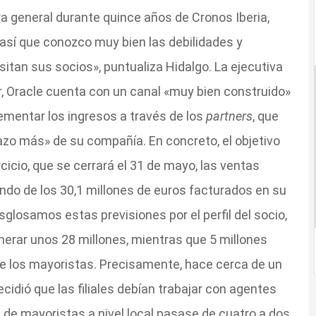
ra general durante quince años de Cronos Iberia,
 así que conozco muy bien las debilidades y
sitan sus socios», puntualiza Hidalgo. La ejecutiva
r, Oracle cuenta con un canal «muy bien construido»
rementar los ingresos a través de los
partners
, que
zo más» de su compañía. En concreto, el objetivo
rcicio, que se cerrará el 31 de mayo, las ventas
ndo de los 30,1 millones de euros facturados en su
esglosamos estas previsiones por el perfil del socio,
erar unos 28 millones, mientras que 5 millones
de los mayoristas. Precisamente, hace cerca de un
cidió que las filiales debían trabajar con agentes
 de mayoristas a nivel local pasase de cuatro a dos