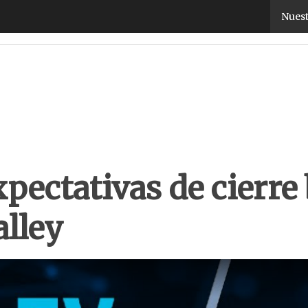
ctativas de cierre brutales»: Hugo Fernández, de 
Nuest
ectativas de cierre 
alley