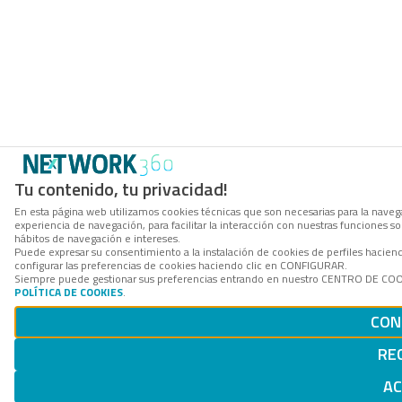
Tu contenido, tu privacidad!
En esta página web utilizamos cookies técnicas que son necesarias para la navega
experiencia de navegación, para facilitar la interacción con nuestras funciones 
hábitos de navegación e intereses.
Puede expresar su consentimiento a la instalación de cookies de perfiles haci
configurar las preferencias de cookies haciendo clic en CONFIGURAR.
Siempre puede gestionar sus preferencias entrando en nuestro CENTRO DE COOKI
POLÍTICA DE COOKIES
.
CON
RE
AC