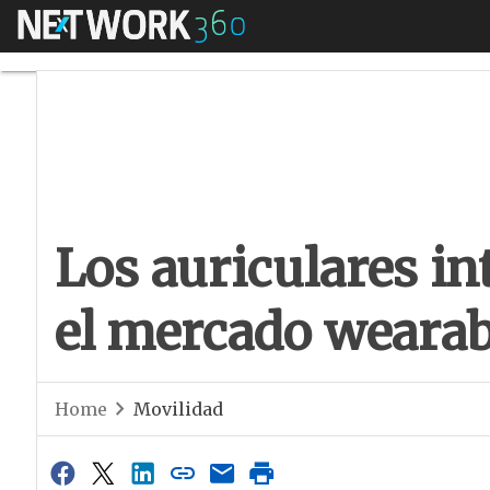
Menú
Los auriculares in
Los auriculares in
el mercado wearab
Home
Movilidad