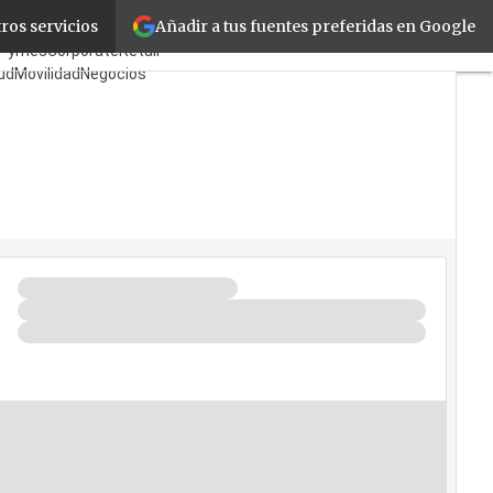
Añadir a tus fuentes preferidas en Google
ros servicios
ricantes
Mayoristas
cPymes
Corporate
Retail
ud
Movilidad
Negocios
uridad
La Guía del ISV
ién es Quién?