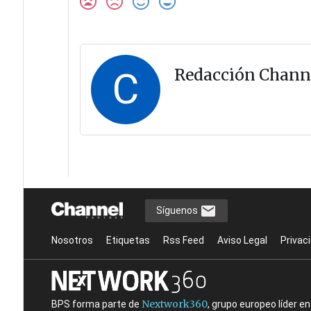
C
Redacción Chann
Síguenos
Nosotros
Etiquetas
Rss Feed
Aviso Legal
Privac
Nextwork360
BPS forma parte de
, grupo europeo líder 