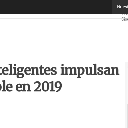
teligentes impulsan el mercado wearable en 2019
Nuest
Fab
Ti
Clo
Seg
¿Qu
teligentes impulsan
le en 2019