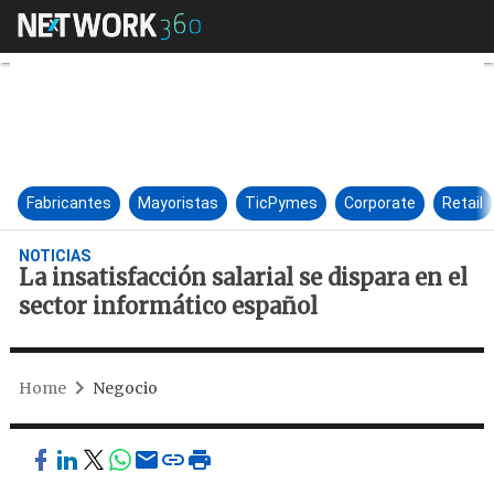
La insatisfacción salarial se 
Fabricantes
Mayoristas
TicPymes
Corporate
Retail
NOTICIAS
La insatisfacción salarial se dispara en el
sector informático español
Home
Negocio