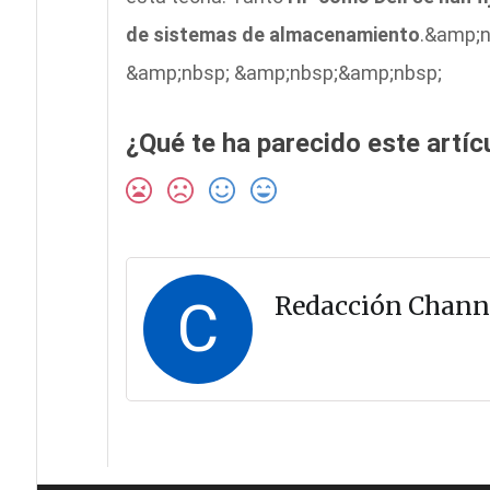
de sistemas de almacenamiento
.&amp;n
&amp;nbsp; &amp;nbsp;&amp;nbsp;
¿Qué te ha parecido este artíc
C
Redacción Chann