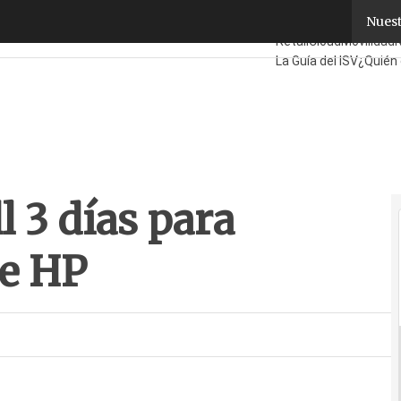
 3 días para superar la oferta de HP
Nuest
Fabricantes
Mayorist
Retail
Cloud
Movilidad
La Guía del ISV
¿Quién
l 3 días para
de HP