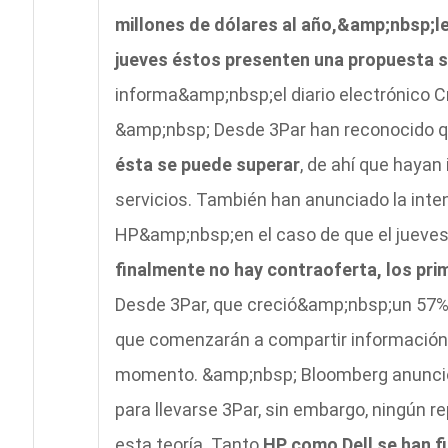
millones de dólares al año,&amp;nbsp;le 
jueves éstos presenten una propuesta s
informa&amp;nbsp;el diario electrónico C
&amp;nbsp; Desde 3Par han reconocido 
ésta se puede superar
, de ahí que hayan
servicios. También han anunciado la inte
HP&amp;nbsp;en el caso de que el jueves
finalmente no hay contraoferta, los pri
Desde 3Par, que creció&amp;nbsp;un 57% 
que comenzarán a compartir información n
momento. &amp;nbsp; Bloomberg anunció a
para llevarse 3Par, sin embargo, ningún r
esta teoría. Tanto
HP como Dell se han fi