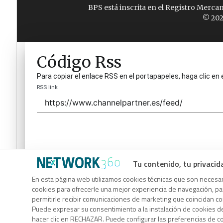
BPS está inscrita en el Registro Merca
© 202
Código Rss
Para copiar el enlace RSS en el portapapeles, haga clic en 
RSS link
Tu contenido, tu privacid
Código Rss
En esta página web utilizamos cookies técnicas que son necesari
cookies para ofrecerle una mejor experiencia de navegación, para
Para copiar el enlace RSS en el portapapeles, haga clic en 
permitirle recibir comunicaciones de marketing que coincidan c
RSS link
Puede expresar su consentimiento a la instalación de cookies d
hacer clic en RECHAZAR. Puede configurar las preferencias de 