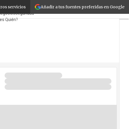
Añadir a tus fuentes preferidas en Google
ros servicios
as
TicPymes
Corporate
Negocios
Seguridad
 es Quién?