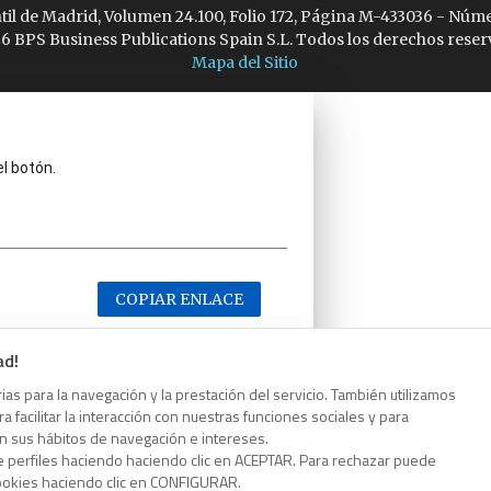
ntil de Madrid, Volumen 24.100, Folio 172, Página M-433036 - Núme
6 BPS Business Publications Spain S.L. Todos los derechos reser
Mapa del Sitio
el botón.
COPIAR ENLACE
ad!
as para la navegación y la prestación del servicio. También utilizamos
 facilitar la interacción con nuestras funciones sociales y para
el botón.
on sus hábitos de navegación e intereses.
e perfiles haciendo haciendo clic en ACEPTAR. Para rechazar puede
cookies haciendo clic en CONFIGURAR.