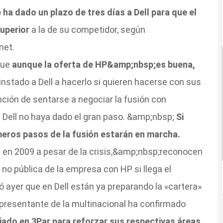
ha dado un plazo de tres días a Dell para que el
uperior
a la de su competidor, según
net.
que
aunque la oferta de HP&amp;nbsp;es buena,
 instado a Dell a hacerlo si quieren hacerse con sus
nción de sentarse a negociar la fusión con
 Dell no haya dado el gran paso. &amp;nbsp;
Si
meros pasos de la fusión estarán en marcha.
en 2009 a pesar de la crisis,&amp;nbsp;reconocen
o pública de la empresa con HP si llega el
yer que en Dell están ya preparando la «cartera»
epresentante de la multinacional ha confirmado
jado en 3Par para reforzar sus respectivas áreas