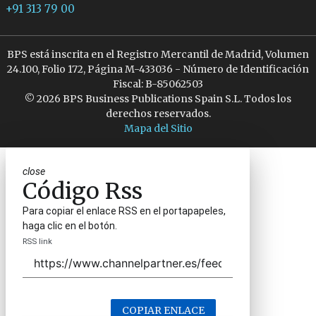
+91 313 79 00
BPS está inscrita en el Registro Mercantil de Madrid, Volumen
24.100, Folio 172, Página M-433036 - Número de Identificación
Fiscal: B-85062503
© 2026 BPS Business Publications Spain S.L. Todos los
derechos reservados.
Mapa del Sitio
close
Código Rss
Para copiar el enlace RSS en el portapapeles,
haga clic en el botón.
RSS link
COPIAR ENLACE