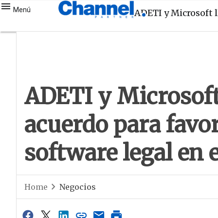
Menú
ADETI y Microsoft l
ADETI y Microsoft
acuerdo para favor
software legal en e
Home
Negocios