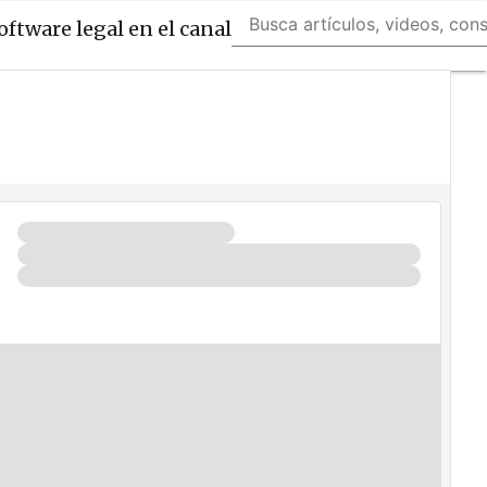
oftware legal en el canal
Fabricantes
Mayoristas
TicPymes
Corporate
Retail
Cloud
Movilidad
Negocios
Seguridad
La
Guía
del
ISV
¿Quién
es
Quién?