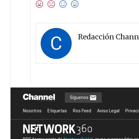
C
Redacción Chann
Síguenos
Nosotros
Etiquetas
Rss Feed
Aviso Legal
Privac