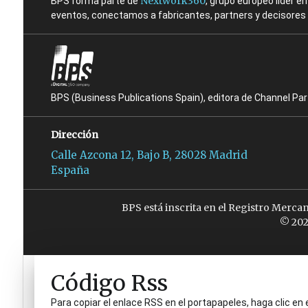
Nextwork360
BPS forma parte de
, grupo europeo líder 
eventos, conectamos a fabricantes, partners y decisores t
BPS (Business Publications Spain), editora de Channel Pa
Dirección
Calle Azcona 12, Bajo B, 28028 Madrid
España
BPS está inscrita en el Registro Merca
© 202
Código Rss
Para copiar el enlace RSS en el portapapeles, haga clic en 