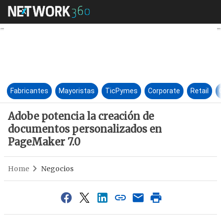
Adobe potencia la creación d
Fabricantes
Mayoristas
TicPymes
Corporate
Retail
Adobe potencia la creación de
documentos personalizados en
PageMaker 7.0
Home
Negocios