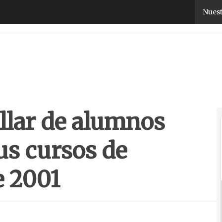
llar de alumnos matriculados en sus cursos de for
Nuest
illar de alumnos
us cursos de
e 2001