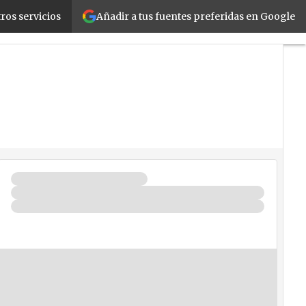
Añadir a tus fuentes preferidas en Google
mación durante 2001
ros servicios
Fabricantes
Mayoristas
TicPymes
Corporate
Retail
Cloud
Movilidad
Negocios
Seguridad
La
Guía
del
ISV
¿Quién
es
Quién?