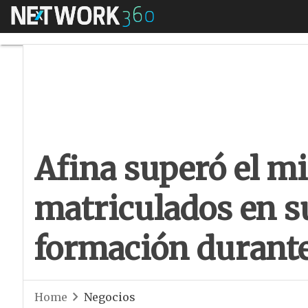
Menú
Afina superó el mi
Afina superó el m
matriculados en s
formación durant
Home
Negocios