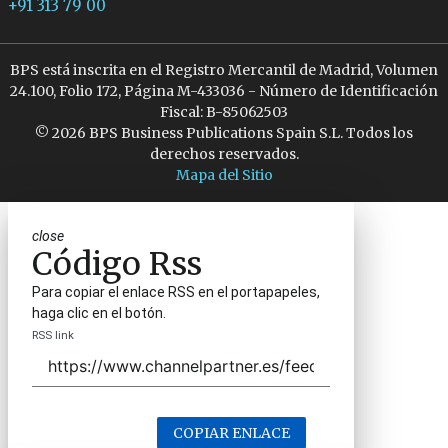
+91 313 79 00
BPS está inscrita en el Registro Mercantil de Madrid, Volumen
24.100, Folio 172, Página M-433036 - Número de Identificación
Fiscal: B-85062503
© 2026 BPS Business Publications Spain S.L. Todos los
derechos reservados.
Mapa del Sitio
close
Código Rss
Para copiar el enlace RSS en el portapapeles,
haga clic en el botón.
RSS link
COPIAR ENLACE