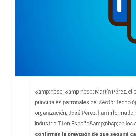
&amp;nbsp; &amp;nbsp; Martín Pérez, el
principales patronales del sector tecnoló
organización, José Pérez, han informado
industria TI en España&amp;nbsp;en los
confirman la previsión de que seguirá c