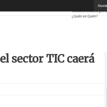
l sector TIC caerá un 3,5% en 2010
Nuest
Fabricantes
Mayorista
Cloud
Movilidad
Negoci
¿Quién es Quién?
el sector TIC caerá