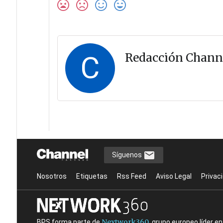
C
Redacción Chann
Síguenos
Nosotros
Etiquetas
Rss Feed
Aviso Legal
Privac
Nextwork360
BPS forma parte de
, grupo europeo líder 