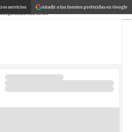
Añadir a tus fuentes preferidas en Google
ros servicios
s
TicPymes
Corporate
Retail
os
Seguridad
La Guía del ISV