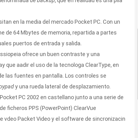
a denominada
de backup
, que en realidad es una pila
sitan en la media del mercado Pocket PC. Con un
e de 64 Mbytes de memoria, repartida a partes
uales puertos de entrada y salida.
assiopeia ofrece un buen contraste y una
hay que aadir el uso de la tecnologa ClearType, en
de las fuentes en pantalla. Los controles se
joypad
y una rueda lateral de desplazamiento.
 Pocket PC 2002 en castellano junto a una serie de
r de ficheros PPS (PowerPoint) ClearVue
e vdeo Packet Video y el software de sincronizacin