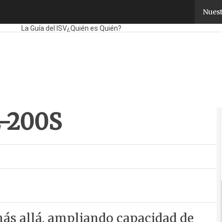
-200S
Nuest
Fabricantes
Mayoristas
TicPymes
Corporate
Retail
Cloud
Movilid
La Guía del ISV
¿Quién es Quién?
E-200S
más allá, ampliando capacidad de