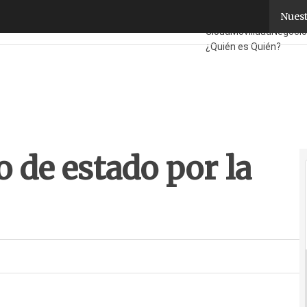
o de estado por la educación STEM
Nuest
Fabricantes
Mayorista
Cloud
Movilidad
Negoci
¿Quién es Quién?
o de estado por la