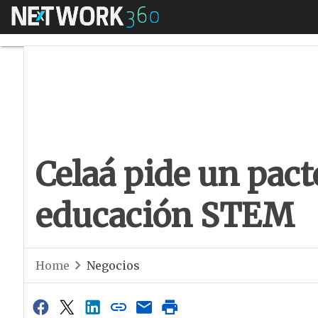
Menú
Celaá pide un pact
Celaá pide un pact
educación STEM
Home
Negocios