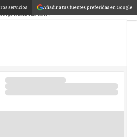
Añadir a tus fuentes preferidas en Google
ros servicios
s
TicPymes
Corporate
Retail
os
Seguridad
La Guía del ISV