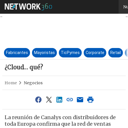
¿Cloud… qué?
Nu
Fabricantes
Mayoristas
TicPymes
Corporate
Retail
¿Cloud… qué?
Home
Negocios
La reunión de Canalys con distribuidores de
toda Europa confirma que la red de ventas