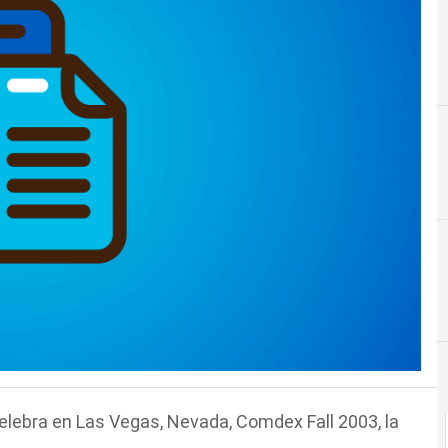
celebra en Las Vegas, Nevada, Comdex Fall 2003, la