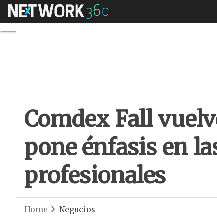
Menú
Comdex Fall vuelve 
Comdex Fall vuelv
pone énfasis en la
profesionales
Home
Negocios