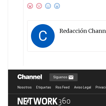
C
Redacción Chann
Síguenos
Nosotros
Etiquetas
Rss Feed
Aviso Legal
Privac