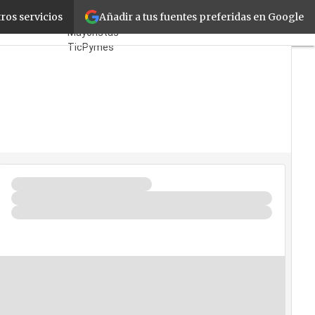
Añadir a tus fuentes preferidas en Google
ofesionales
ros servicios
Fabricantes
Mayoristas
TicPymes
Corporate
Retail
Cloud
Movilidad
Negocios
Seguridad
La Guía del
ISV
¿Quién es
Quién?