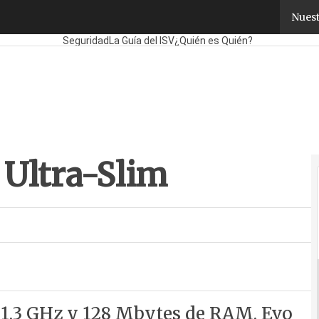
ltra-Slim
Nuest
Fabricantes
Mayoristas
TicPymes
Corporate
Retail
Cloud
Seguridad
La Guía del ISV
¿Quién es Quién?
Ultra-Slim
 1,3 GHz y 128 Mbytes de RAM, Evo