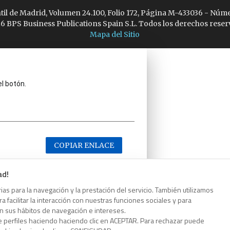
ntil de Madrid, Volumen 24.100, Folio 172, Página M-433036 - Núme
6 BPS Business Publications Spain S.L. Todos los derechos reser
Mapa del Sitio
el botón.
COPIAR ENLACE
ad!
as para la navegación y la prestación del servicio. También utilizamos
 facilitar la interacción con nuestras funciones sociales y para
el botón.
on sus hábitos de navegación e intereses.
e perfiles haciendo haciendo clic en ACEPTAR. Para rechazar puede