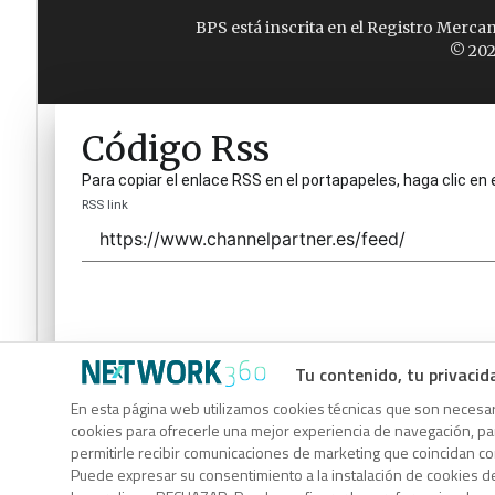
BPS está inscrita en el Registro Merca
© 202
Código Rss
Para copiar el enlace RSS en el portapapeles, haga clic en 
RSS link
Tu contenido, tu privacid
Código Rss
En esta página web utilizamos cookies técnicas que son necesari
cookies para ofrecerle una mejor experiencia de navegación, para
Para copiar el enlace RSS en el portapapeles, haga clic en 
permitirle recibir comunicaciones de marketing que coincidan c
RSS link
Puede expresar su consentimiento a la instalación de cookies d